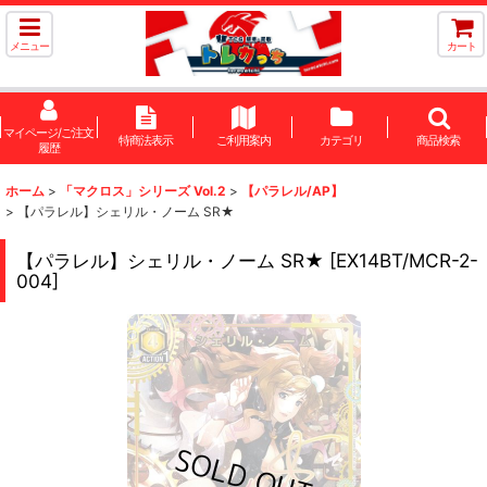
メニュー
カート
マイページ/ご注文
特商法表示
ご利用案内
カテゴリ
商品検索
履歴
ホーム
>
「マクロス」シリーズ Vol.2
>
【パラレル/AP】
>
【パラレル】シェリル・ノーム SR★
【パラレル】シェリル・ノーム SR★
[
EX14BT/MCR-2-
004
]