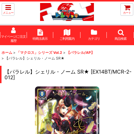
メニュー
カート
マイページ/ご注文
特商法表示
ご利用案内
カテゴリ
商品検索
履歴
ホーム
>
「マクロス」シリーズ Vol.2
>
【パラレル/AP】
>
【パラレル】シェリル・ノーム SR★
【パラレル】シェリル・ノーム SR★
[
EX14BT/MCR-2-
012
]