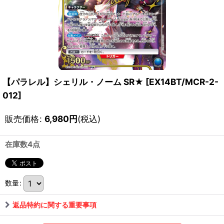
【パラレル】シェリル・ノーム SR★
[
EX14BT/MCR-2-
012
]
販売価格
:
6,980
円
(税込)
在庫数4点
数量
:
返品特約に関する重要事項