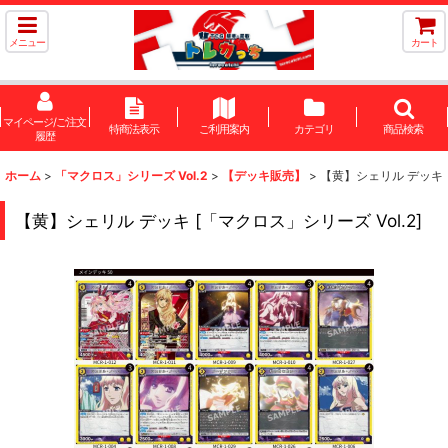
メニュー
カート
マイページ/ご注文
特商法表示
ご利用案内
カテゴリ
商品検索
履歴
ホーム
>
「マクロス」シリーズ Vol.2
>
【デッキ販売】
>
【黄】シェリル デッキ
【黄】シェリル デッキ
[
「マクロス」シリーズ Vol.2
]