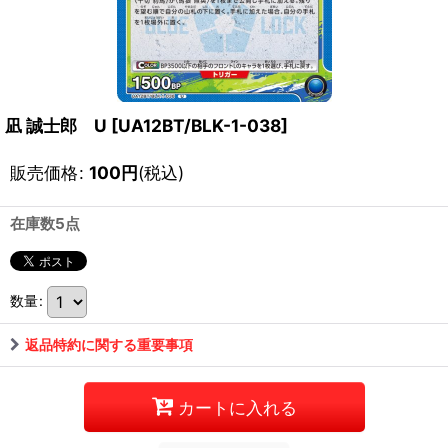
凪 誠士郎 U
[
UA12BT/BLK-1-038
]
販売価格
:
100
円
(税込)
在庫数5点
数量
:
返品特約に関する重要事項
カートに入れる