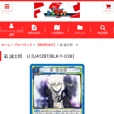
メニュー
カート
マイページ/ご注文
特商法表示
ご利用案内
カテゴリ
商品検索
履歴
ホーム
>
ブルーロック
>
【SR/R/U/C】
>
凪 誠士郎 U
凪 誠士郎 U
[
UA12BT/BLK-1-038
]