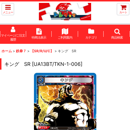
メニュー
カート
マイページ/ご注文
特商法表示
ご利用案内
カテゴリ
商品検索
履歴
ホーム
>
鉄拳７
>
【SR/R/U/C】
>
キング SR
キング SR
[
UA13BT/TKN-1-006
]