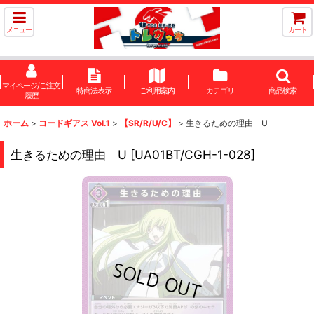
メニュー
カート
マイページ/ご注文
特商法表示
ご利用案内
カテゴリ
商品検索
履歴
ホーム
>
コードギアス Vol.1
>
【SR/R/U/C】
>
生きるための理由 U
生きるための理由 U
[
UA01BT/CGH-1-028
]