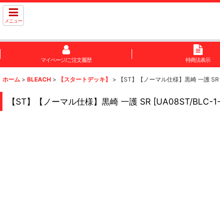
メニュー
マイページ/ご注文履歴
特商法表示
ホーム
>
BLEACH
>
【スタートデッキ】
>
【ST】【ノーマル仕様】黒崎 一護 SR
【ST】【ノーマル仕様】黒崎 一護 SR
[
UA08ST/BLC-1