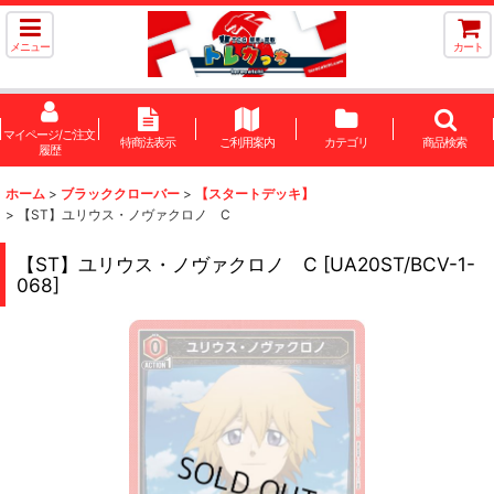
メニュー
カート
マイページ/ご注文
特商法表示
ご利用案内
カテゴリ
商品検索
履歴
ホーム
>
ブラッククローバー
>
【スタートデッキ】
>
【ST】ユリウス・ノヴァクロノ C
【ST】ユリウス・ノヴァクロノ C
[
UA20ST/BCV-1-
068
]