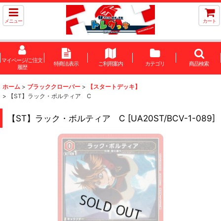
メニュー
カート
マイページ/ご注文
特商法表示
ご利用案内
カテゴリ
商品検索
履歴
ホーム
>
ブラッククローバー
>
【スタートデッキ】
>
【ST】ラック・ボルティア C
【ST】ラック・ボルティア C
[
UA20ST/BCV-1-089
]