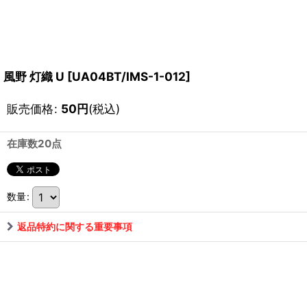
風野 灯織 U
[
UA04BT/IMS-1-012
]
販売価格
:
50
円
(税込)
在庫数20点
数量
:
返品特約に関する重要事項