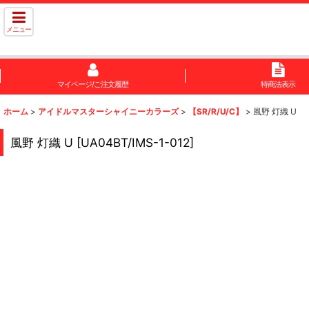
メニュー
マイページ/ご注文履歴
特商法表示
ホーム
>
アイドルマスターシャイニーカラーズ
>
【SR/R/U/C】
>
風野 灯織 U
風野 灯織 U
[
UA04BT/IMS-1-012
]