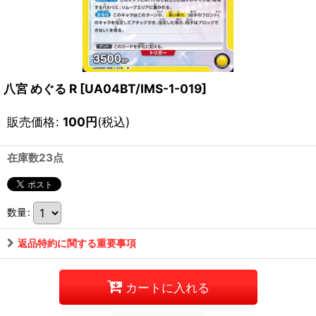
八宮 めぐる R
[
UA04BT/IMS-1-019
]
販売価格
:
100
円
(税込)
在庫数23点
数量
:
返品特約に関する重要事項
カートに入れる