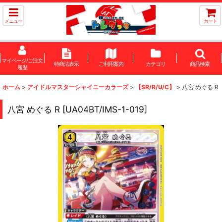
メニュー
カート
マイページ/ご注文
特商法表示
ご利用案内
カテゴリ
商品検索
履歴
ホーム
>
アイドルマスターシャイニーカラーズ
>
【SR/R/U/C】
>
八宮 めぐる R
八宮 めぐる R
[
UA04BT/IMS-1-019
]