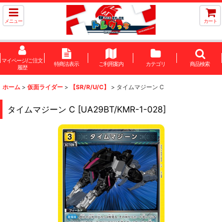
メニュー
カート
マイページ/ご注文
特商法表示
ご利用案内
カテゴリ
商品検索
履歴
ホーム
>
仮面ライダー
>
【SR/R/U/C】
>
タイムマジーン C
タイムマジーン C
[
UA29BT/KMR-1-028
]