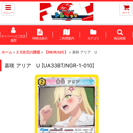
メニュー
カート
マイページ/ご注文
特商法表示
ご利用案内
カテゴリ
商品検索
履歴
ホーム
>
2.5次元の誘惑
>
【SR/R/U/C】
>
喜咲 アリア U
喜咲 アリア U
[
UA33BT/NGR-1-010
]