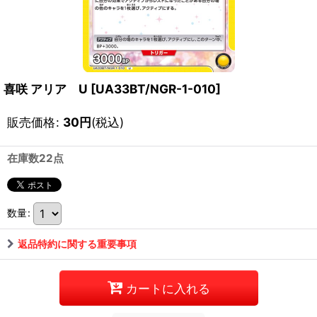
喜咲 アリア U
[
UA33BT/NGR-1-010
]
販売価格
:
30
円
(税込)
在庫数22点
数量
:
返品特約に関する重要事項
カートに入れる