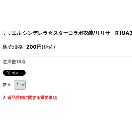
リリエル シンデレラ☆スターコラボ衣装/リリサ R
[
UA3
販売価格
:
200
円
(税込)
在庫数18点
数量
:
返品特約に関する重要事項