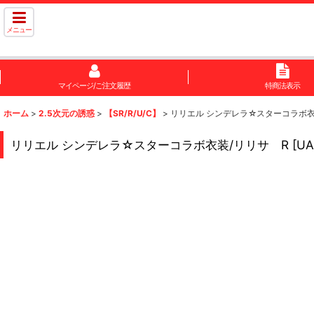
メニュー
マイページ/ご注文履歴
特商法表示
ホーム
>
2.5次元の誘惑
>
【SR/R/U/C】
>
リリエル シンデレラ☆スターコラボ衣
リリエル シンデレラ☆スターコラボ衣装/リリサ R
[
UA