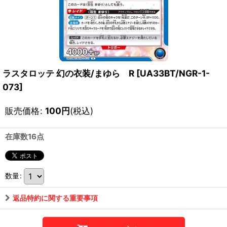
ラスタロッテ 幻の衣装/まゆら R
[
UA33BT/NGR-1-
073
]
販売価格
:
100
円
(税込)
在庫数16点
数量
:
返品特約に関する重要事項