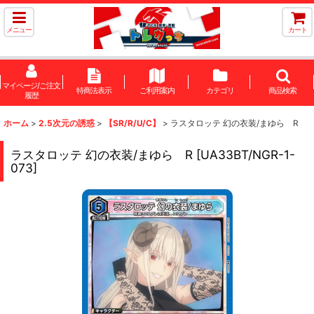
メニュー
カート
マイページ/ご注文
特商法表示
ご利用案内
カテゴリ
商品検索
履歴
ホーム
>
2.5次元の誘惑
>
【SR/R/U/C】
>
ラスタロッテ 幻の衣装/まゆら R
ラスタロッテ 幻の衣装/まゆら R
[
UA33BT/NGR-1-
073
]