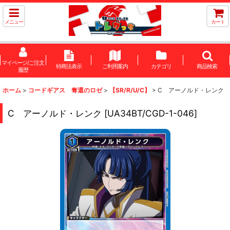
メニュー
カート
マイページ/ご注文
特商法表示
ご利用案内
カテゴリ
商品検索
履歴
ホーム
>
コードギアス 奪還のロゼ
>
【SR/R/U/C】
>
C アーノルド・レンク
C アーノルド・レンク
[
UA34BT/CGD-1-046
]