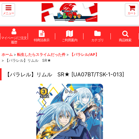
メニュー
カート
マイページ/ご注文
特商法表示
ご利用案内
カテゴリ
商品検索
履歴
ホーム
>
転生したらスライムだった件
>
【パラレル/AP】
>
【パラレル】リムル SR★
【パラレル】リムル SR★
[
UA07BT/TSK-1-013
]