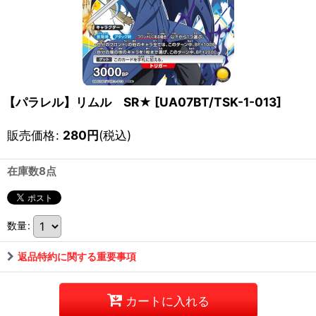
【パラレル】リムル SR★
[
UA07BT/TSK-1-013
]
販売価格
:
280
円
(税込)
在庫数8点
数量
:
返品特約に関する重要事項
カートに入れる