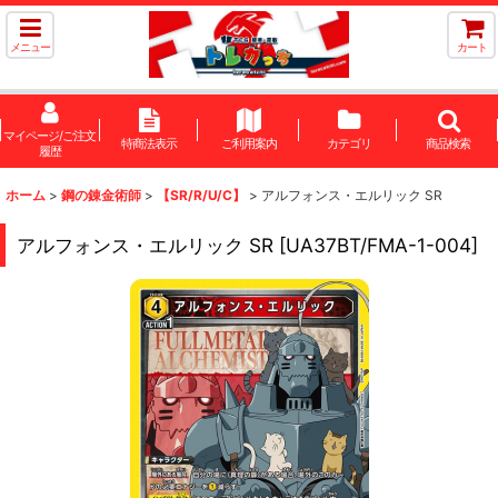
メニュー
カート
マイページ/ご注文
特商法表示
ご利用案内
カテゴリ
商品検索
履歴
ホーム
>
鋼の錬金術師
>
【SR/R/U/C】
>
アルフォンス・エルリック SR
アルフォンス・エルリック SR
[
UA37BT/FMA-1-004
]