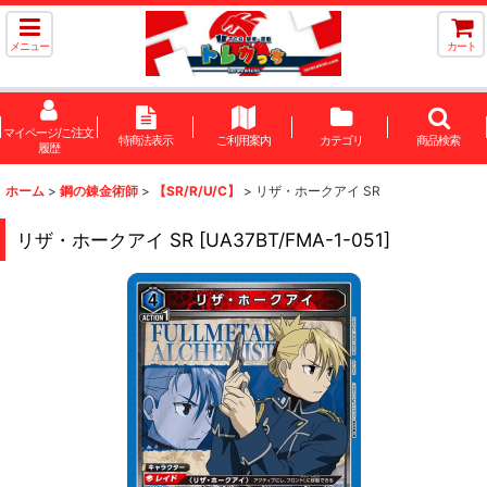
メニュー
カート
マイページ/ご注文
特商法表示
ご利用案内
カテゴリ
商品検索
履歴
ホーム
>
鋼の錬金術師
>
【SR/R/U/C】
>
リザ・ホークアイ SR
リザ・ホークアイ SR
[
UA37BT/FMA-1-051
]