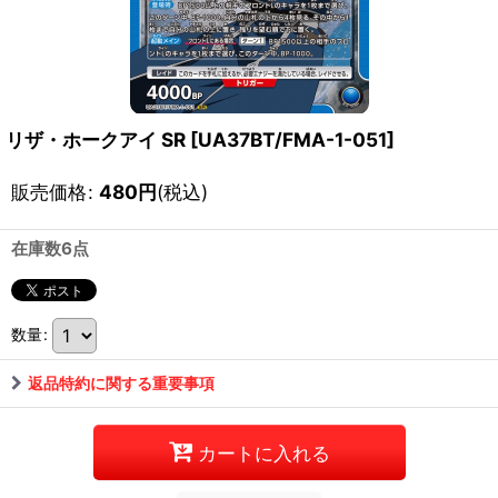
リザ・ホークアイ SR
[
UA37BT/FMA-1-051
]
販売価格
:
480
円
(税込)
在庫数6点
数量
:
返品特約に関する重要事項
カートに入れる