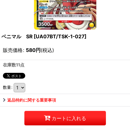
ベニマル SR
[
UA07BT/TSK-1-027
]
販売価格
:
580
円
(税込)
在庫数11点
数量
:
返品特約に関する重要事項
カートに入れる