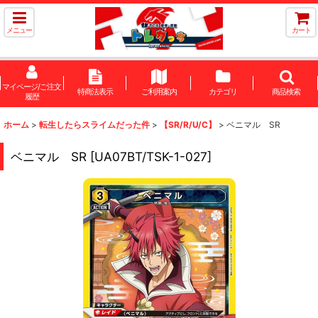
メニュー
カート
マイページ/ご注文
特商法表示
ご利用案内
カテゴリ
商品検索
履歴
ホーム
>
転生したらスライムだった件
>
【SR/R/U/C】
>
ベニマル SR
ベニマル SR
[
UA07BT/TSK-1-027
]