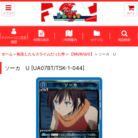
メニュー
カート
マイページ/ご注文
特商法表示
ご利用案内
カテゴリ
商品検索
履歴
ホーム
>
転生したらスライムだった件
>
【SR/R/U/C】
>
ソーカ U
ソーカ U
[
UA07BT/TSK-1-044
]