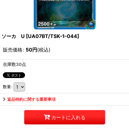
ソーカ U
[
UA07BT/TSK-1-044
]
販売価格
:
50
円
(税込)
在庫数30点
数量
:
返品特約に関する重要事項
カートに入れる